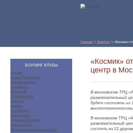
Главная
\
Новости
\ «Космик» от
«Космик» от
БОУЛИНГ-КЛУБЫ
центр в Мос
Москва
Санкт-Петербург
Ростов-на-Дону
Астрахань
Волжский
В московском ТРЦ 
Екатеринбург
развлекательный це
Иркутск
будет состоять из 1
Казань
высокотехнологичны
Краснодар
Красноярск
В московском ТРЦ «
Нижний Новгород
развлекательный цен
Новосибирск
состоять из 12 дорож
Петропавловск-Камчатский